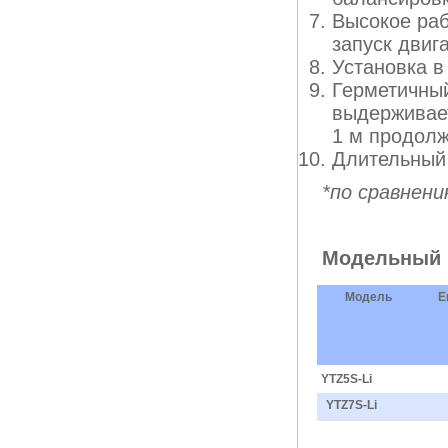
Высокое ра
запуск двиг
Установка 
Герметичны
выдерживает
1 м продолж
Длительный 
*по сравнен
Модельный 
Модель
Е
YTZ5S-Li
YTZ7S-Li