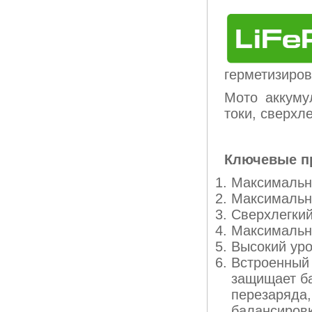
герметизиров
Мото аккум
токи, сверхл
Ключевые п
Максимальн
Максимально
Сверхлегкий
Максимально
Высокий уро
Встроенный
защищает ба
перезаряда,
балансировк