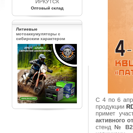
ИРКУТСК
Оптовый склад
Литиевые
мотоаккумуляторы с
сибирским характером
C 4 по 6 ап
продукции
RD
примет уча
активного 
стенд
№ B2