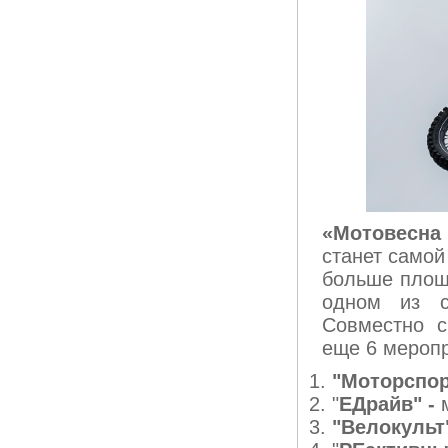
«Мотовесна 
станет самой
больше площ
одном из с
Совместно 
еще 6 меропр
"Моторспор
"
ЕДрайв" -
м
"Велокульт