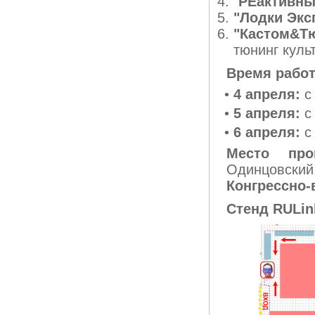
"
РЕактивны
"Лодки Экс
"Кастом&Т
тюнинг куль
Время работ
•
4 апреля:
с
•
5 апреля:
с
•
6 апреля:
с 
Место про
Одинцовски
Конгрессно-
Стенд RULin