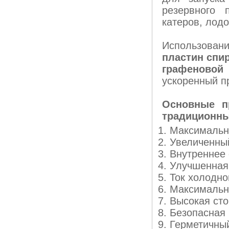
резервного 
катеров, лодо
Использова
пластин спи
графеновой
ускоренный п
Основные п
традиционны
Максимальна
Увеличенный
Внутреннее 
Улучшенная 
Ток холодно
Максимальна
Высокая сто
Безопасная
Герметичны