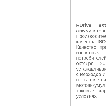
RDrive eXt
аккумулят
Производите
качества
ISO
Качество пр
известных 
потребител
октября 2
устанавлива
снегоходов 
поставляетс
Мотоаккум
токовые ха
условиях.