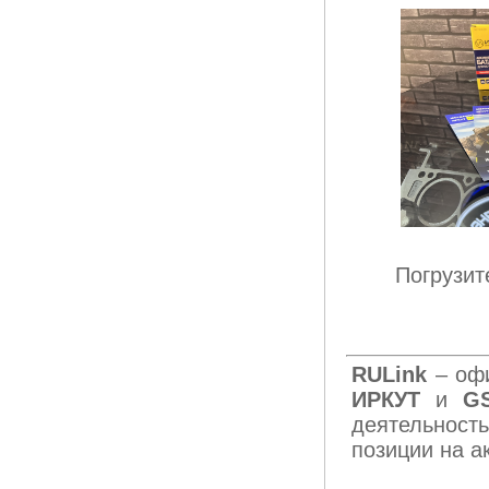
Погрузит
RULink
– оф
ИРКУТ
и
G
деятельност
позиции на а