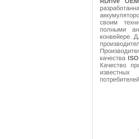
RDrive OE
разработанн
аккумулятор
своим техн
полными ан
конвейере. Д
производи
Производите
качества
ISO
Качество пр
известных 
потребителей