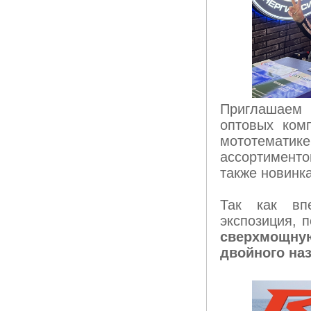
Приглашаем
оптовых ком
мототемат
ассортимент
также новинк
Так как вп
экспозиция, 
сверхмощную
двойного на