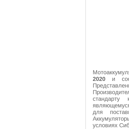
Мотоаккуму
2020
и соо
Представле
Производите
стандарту
являющемус
для постав
Аккумулято
условиях Сиб