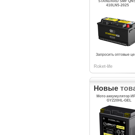
STANDARD SMF QNS
410LN5-2025
Запросить оптовые ц
Roket-life
Новые
тов
Мото аккумулятор И
GYZ20HL-GEL