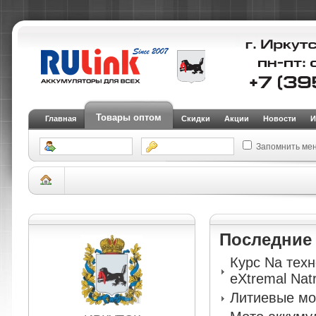
Товары оптом
Главная
Скидки
Акции
Новости
И
Запомнить ме
Склад Иркутск
АКБ для легковых автомобилей и внедорожников
Аккуму
Северная версия (SMF)
Авто аккумулятор ИРКУТ 6CT-65VL-D23R (UHD-
Последни
Курс Na тех
eXtremal Nat
Литиевые мо