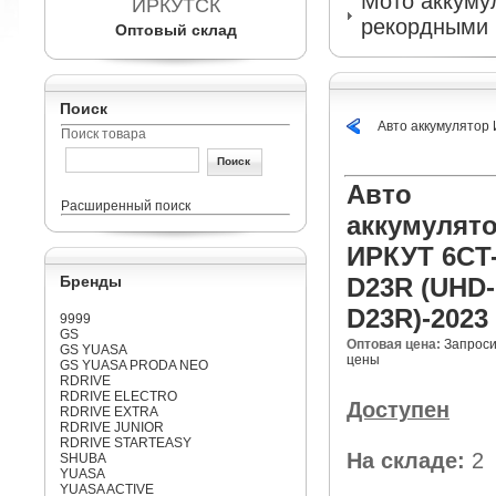
Мото аккумул
ИРКУТСК
рекордными 
Оптовый склад
Поиск
Авто аккумулятор
Поиск товара
Авто
Расширенный поиск
аккумулят
ИРКУТ 6CT
Бренды
D23R (UHD-
D23R)-2023
9999
GS
Оптовая цена:
Запроси
GS YUASA
цены
GS YUASA PRODA NEO
RDRIVE
RDRIVE ELECTRO
Доступен
RDRIVE EXTRA
RDRIVE JUNIOR
RDRIVE STARTEASY
На складе:
2
SHUBA
YUASA
YUASA ACTIVE