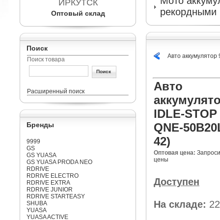
Мото аккумул
ИРКУТСК
рекордными 
Оптовый склад
Поиск
Авто аккумулятор
Поиск товара
Авто
Расширенный поиск
аккумулято
IDLE-STOP
Бренды
QNE-50B20L
42)
9999
GS
Оптовая цена:
Запроси
GS YUASA
цены
GS YUASA PRODA NEO
RDRIVE
RDRIVE ELECTRO
Доступен
RDRIVE EXTRA
RDRIVE JUNIOR
RDRIVE STARTEASY
На складе:
22
SHUBA
YUASA
YUASA ACTIVE