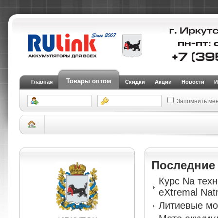
Товары оптом
Главная
Скидки
Акции
Новости
И
Запомнить ме
Склад Иркутск
АКБ для легковых автомобилей и внедорожников
Аккуму
(EFB)
Авто аккумулятор 9999 IDLE-STOP EFB QNE-50B20L (M-42)
Последни
Курс Na тех
eXtremal Nat
Литиевые мо