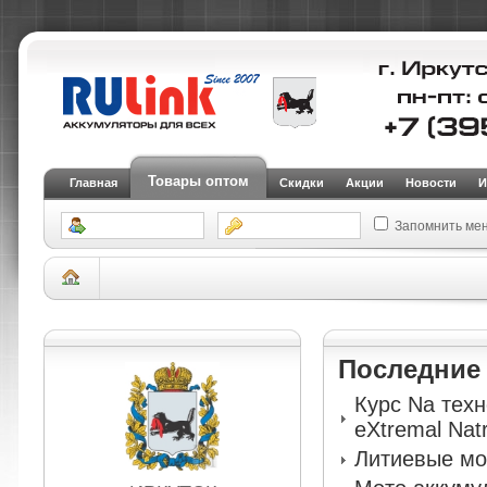
Товары оптом
Главная
Скидки
Акции
Новости
И
Запомнить ме
Склад Иркутск
АКБ для легковых автомобилей и внедорожников
Аккуму
Авто аккумулятор IRKUT 40 MF-L0EU-2025
Последни
Курс Na тех
eXtremal Nat
Литиевые мо