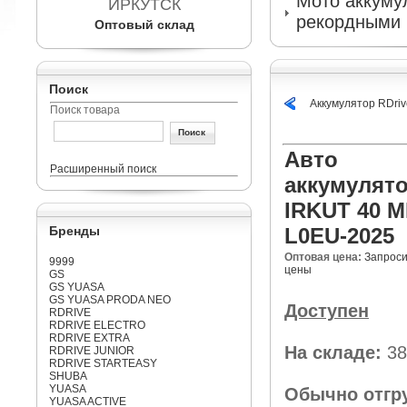
Мото аккумул
ИРКУТСК
рекордными 
Оптовый склад
Поиск
Аккумулятор RDr
Поиск товара
Авто
Расширенный поиск
аккумулят
IRKUT 40 M
Бренды
L0EU-2025
Оптовая цена:
Запроси
9999
цены
GS
GS YUASA
GS YUASA PRODA NEO
Доступен
RDRIVE
RDRIVE ELECTRO
RDRIVE EXTRA
На складе:
38
RDRIVE JUNIOR
RDRIVE STARTEASY
SHUBA
YUASA
Обычно отгр
YUASA ACTIVE