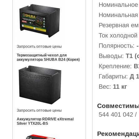
Номинальное
Номинальная 
Резервная ем
Ток холодной
Полярность:
-
Запросить оптовые цены
Выводы:
Т1 
Термозащитный чехол для
аккумулятора SHUBA B24 (Корея)
Крепление:
B
Габариты:
Д 
Вес:
11 кг
Совместимы
Запросить оптовые цены
544 401 042 /
Аккумулятор RDRIVE eXtremal
Silver YTX20L-BS
Рекомендац