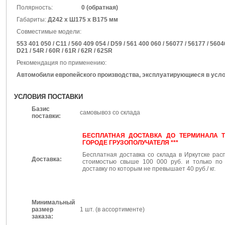
Полярность:
0 (обратная)
Габариты:
Д242 х Ш175 х В175 мм
Совместимые модели:
553 401 050 / C11 / 560 409 054 / D59 / 561 400 060 / 56077 / 56177 / 56040
D21 / 54R / 60R / 61R / 62R / 62SR
Рекомендация по применению:
Автомобили европейского производства, эксплуатирующиеся в усло
УСЛОВИЯ ПОСТАВКИ
Базис
самовывоз со склада
поставки:
БЕСПЛАТНАЯ ДОСТАВКА ДО ТЕРМИНАЛА 
ГОРОДЕ ГРУЗОПОЛУЧАТЕЛЯ ***
Бесплатная доставка со склада в Иркутске рас
Доставка:
стоимостью свыше 100 000 руб. и только п
доставку по которым не превышает 40 руб./ кг.
Минимальный
размер
1 шт. (в ассортименте)
заказа: