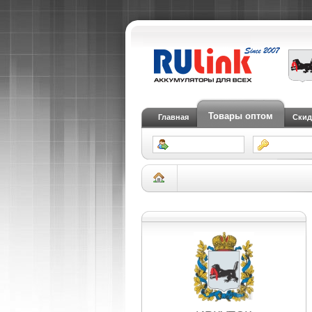
Товары оптом
Главная
Скид
Склад Иркутск
АКБ для легковых автомоб
(SMF)
Аккумулятор RDrive PHANTOM WI