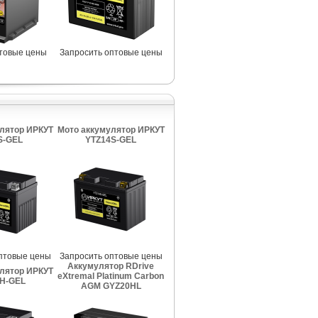
птовые цены
Запросить оптовые цены
лятор ИРКУТ
Мото аккумулятор ИРКУТ
S-GEL
YTZ14S-GEL
птовые цены
Запросить оптовые цены
Аккумулятор RDrive
лятор ИРКУТ
eXtremal Platinum Carbon
H-GEL
AGM GYZ20HL