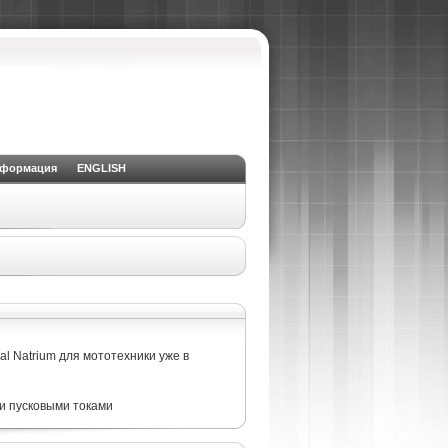
нформация
ENGLISH
ная полярность)
RDrive PHANTOM WINTER
l Natrium для мототехники уже в
и пусковыми токами