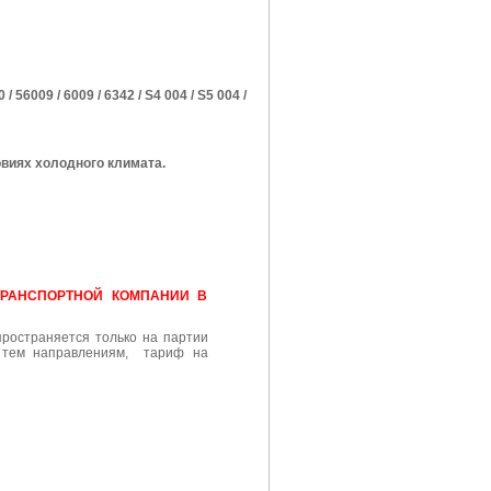
 / 56009 / 6009 / 6342 / S4 004 / S5 004 /
виях холодного климата.
ТРАНСПОРТНОЙ КОМПАНИИ В
пространяется только на партии
о тем направлениям, тариф на