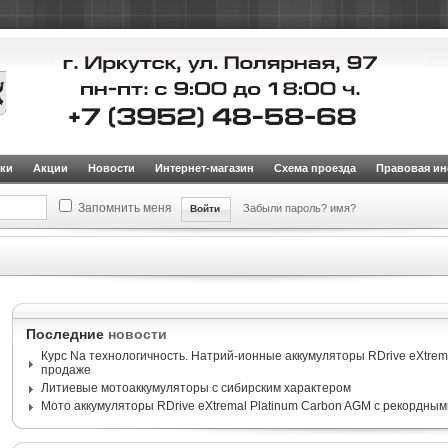
ки
Акции
Новости
Интернет-магазин
Схема проезда
Правовая и
Запомнить меня
Забыли пароль?
имя?
илей и внедорожников
Аккумуляторы для европейских автомобилей (EN / DIN, обрат
NTER SMF EUW-065064LB2
Последние
новости
Курс Na технологичность. Натрий-ионные аккумуляторы RDrive eXtrema
продаже
Литиевые мотоаккумуляторы с сибирским характером
Мото аккумуляторы RDrive eXtremal Platinum Carbon AGM с рекордным