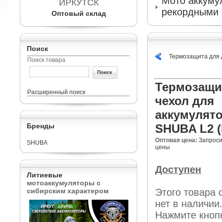
Мото аккумул
ИРКУТСК
рекордными 
Оптовый склад
Поиск
Термозащита для 
Поиск товара
Термозащ
Расширенный поиск
чехол для
аккумулят
Бренды
SHUBA L2 (
Оптовая цена:
Запроси
SHUBA
цены
Доступен
Литиевые
мотоаккумуляторы с
сибирским характером
Этого товара 
нет в наличии
Нажмите кноп