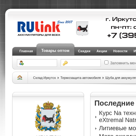
Товары оптом
Главная
Скидки
Акции
Новости
И
Запомнить ме
Склад Иркутск
Термозащита автомобиля
Шуба для аккумуля
Последни
Курс Na тех
eXtremal Nat
Литиевые мо