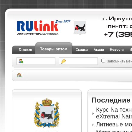
Товары оптом
Главная
Скидки
Акции
Новости
И
Запомнить ме
Склад Иркутск
АКБ для легковых автомобилей и внедорожников
Аккуму
Авто аккумулятор 9999 PREMIUM AGM QNA-380LN2-IS
Последни
Курс Na тех
eXtremal Nat
Литиевые мо