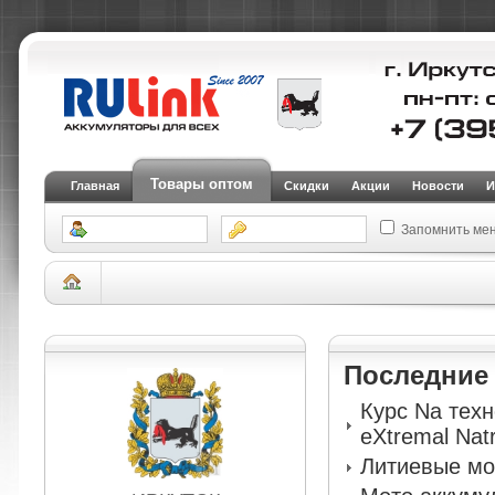
Товары оптом
Главная
Скидки
Акции
Новости
И
Запомнить ме
Склад Иркутск
АКБ для мототехники и электрогенераторов
Мото аккум
YT12B-4-GEL-2025
Последни
Курс Na тех
eXtremal Nat
Литиевые мо