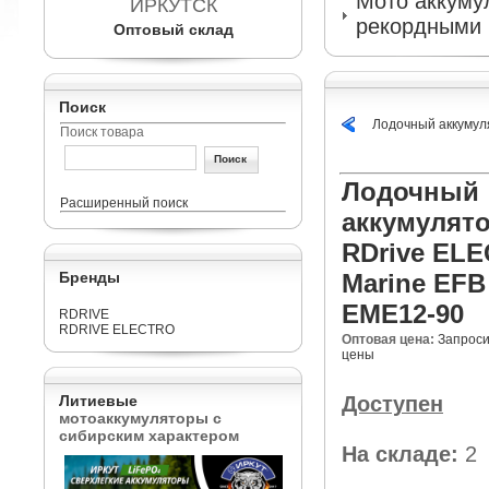
Мото аккумул
ИРКУТСК
рекордными 
Оптовый склад
Поиск
Лодочный аккумул
Поиск товара
Лодочный
Расширенный поиск
аккумулят
RDrive EL
Бренды
Marine EFB
EME12-90
RDRIVE
RDRIVE ELECTRO
Оптовая цена:
Запроси
цены
Литиевые
Доступен
мотоаккумуляторы с
сибирским характером
На складе:
2