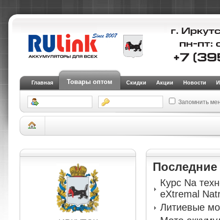
Товары оптом
Главная
Скидки
Акции
Новости
И
Запомнить ме
Склад Иркутск
АКБ для электротранспорта (тяговые)
Тяговые аккумуля
аккумулятор RDrive ELECTRO Marine EFB EME12-90
Последни
Курс Na тех
eXtremal Nat
Литиевые мо