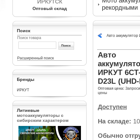
Мото аккумул
ИРКУТСК
рекордными 
Оптовый склад
Поиск
Авто аккумулятор
Поиск товара
Авто
Расширенный поиск
аккумулят
ИРКУТ 6CT
Бренды
D23L (UHD-
Оптовая цена:
Запроси
ИРКУТ
цены
Доступен
Литиевые
мотоаккумуляторы с
сибирским характером
На складе:
10
Обычно отгр