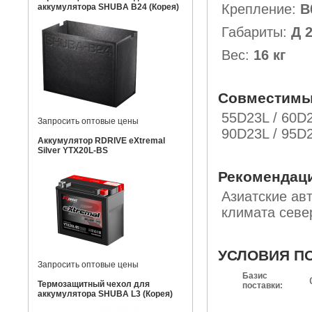
Крепление:
B
аккумулятора SHUBA B24 (Корея)
Габариты:
Д 
Вес:
16 кг
Совместимы
55D23L / 60D2
Запросить оптовые цены
90D23L / 95D2
Аккумулятор RDRIVE eXtremal
Silver YTX20L-BS
Рекомендац
Азиатские ав
климата севе
УСЛОВИЯ П
Запросить оптовые цены
Базис
Термозащитный чехол для
поставки:
аккумулятора SHUBA L3 (Корея)