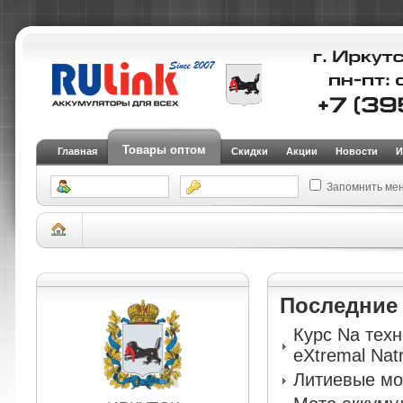
Товары оптом
Главная
Скидки
Акции
Новости
И
Запомнить ме
Склад Иркутск
АКБ для легковых автомобилей и внедорожников
Аккуму
Северная версия (SMF)
Авто аккумулятор ИРКУТ 6CT-65VL-D23L (UHD-D
Последни
Курс Na тех
eXtremal Nat
Литиевые мо