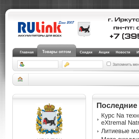
Товары оптом
Главная
Скидки
Акции
Новости
И
Запомнить ме
Склад Иркутск
АКБ для мототехники и электрогенераторов
Мото аккум
RDrive OEM ДЕТАЛИ YTR4A-BS (31500-181-881 HONDA)
Последни
Курс Na тех
eXtremal Nat
Литиевые мо