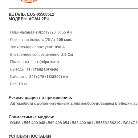
ДЕТАЛЬ: EUS-055085L2
МОДЕЛЬ: AGM-L2EU
Номинальная ёмкость (20 ч):
55 Ач
Резервная ёмкость (25 А):
105 мин.
Ток холодной прокрутки
:
850
А
Внутреннее сопротивление:
2,9 Ом
Полярность:
-+ (обратная)
Выводы:
Т1 (стандартные)
Габариты:
247х175х183(200) мм
Вес:
18 кг
Рекомендация по применению:
Автомобили с дополнительным электрооборудованием (лебедки, ауди
Совместимые модели:
D34M / 556 400 048 / 560 408 054 / 563 400 061 / 55559 / 56219 / BCI 47 /
УСЛОВИЯ ПОСТАВКИ