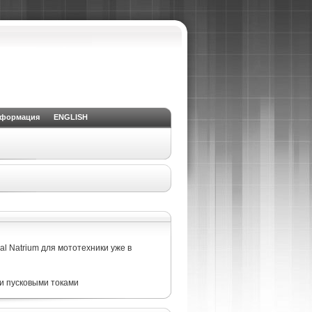
нформация
ENGLISH
GM)
Спиральный аккумулятор RDrive
l Natrium для мототехники уже в
и пусковыми токами