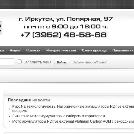
ки
Акции
Новости
Интернет-магазин
Схема проезда
Правовая и
Запомнить меня
Забыли пароль?
имя?
илей и внедорожников
Аккумуляторы для внедорожников RDrive OFFROAD (Spiral A
Последние
новости
Курс Na технологичность. Натрий-ионные аккумуляторы RDrive eXtrema
продаже
Литиевые мотоаккумуляторы с сибирским характером
Мото аккумуляторы RDrive eXtremal Platinum Carbon AGM с рекордным