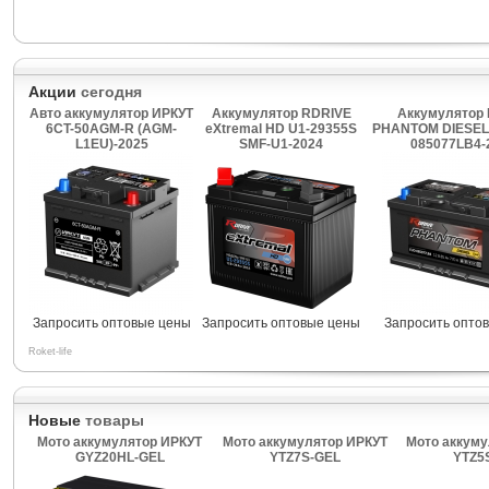
Акции
сегодня
Авто аккумулятор ИРКУТ
Аккумулятор RDRIVE
Аккумулятор 
6CT-50AGM-R (AGM-
eXtremal HD U1-29355S
PHANTOM DIESEL
L1EU)-2025
SMF-U1-2024
085077LB4-
Запросить оптовые цены
Запросить оптовые цены
Запросить опто
Roket-life
Новые
товары
Мото аккумулятор ИРКУТ
Мото аккумулятор ИРКУТ
Мото аккуму
GYZ20HL-GEL
YTZ7S-GEL
YTZ5