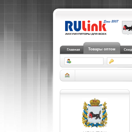
Товары оптом
Главная
Скид
Склад Иркутск
АКБ для легковых автомоб
OFFROAD SPIRAL AGM EUS-055085L2-25