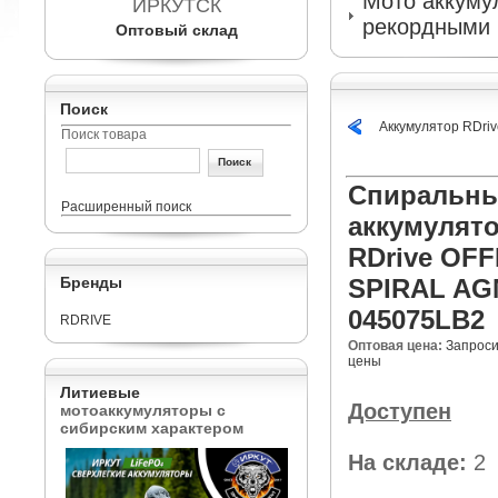
Мото аккумул
ИРКУТСК
рекордными 
Оптовый склад
Поиск
Аккумулятор RDr
Поиск товара
Спиральн
Расширенный поиск
аккумулят
RDrive OF
Бренды
SPIRAL AG
045075LB2
RDRIVE
Оптовая цена:
Запроси
цены
Литиевые
Доступен
мотоаккумуляторы с
сибирским характером
На складе:
2