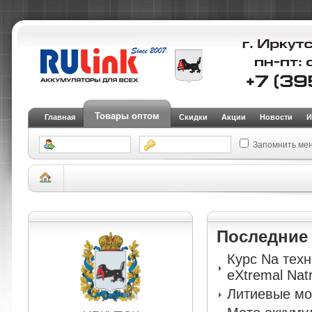
Товары оптом
Главная
Скидки
Акции
Новости
И
Запомнить ме
Склад Иркутск
АКБ для легковых автомобилей и внедорожников
Аккуму
OFFROAD SPIRAL AGM EUS-045075LB2
Последни
Курс Na тех
eXtremal Nat
Литиевые мо