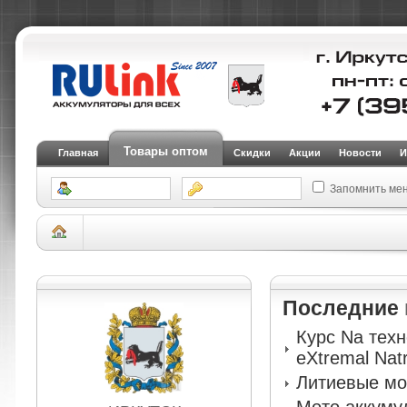
Товары оптом
Главная
Скидки
Акции
Новости
И
Запомнить ме
Склад Иркутск
АКБ для легковых автомобилей и внедорожников
Аккуму
DIESEL (SMF)
Последние
Курс Na тех
eXtremal Nat
Литиевые мо