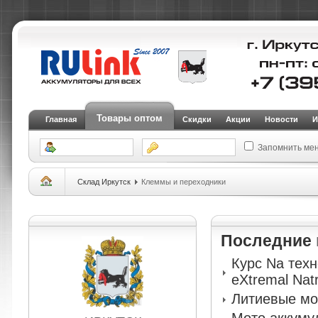
Товары оптом
Главная
Скидки
Акции
Новости
И
Запомнить ме
Склад Иркутск
Клеммы и переходники
Последние
Курс Na тех
eXtremal Nat
Литиевые мо