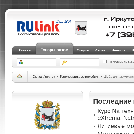
Товары оптом
Главная
Скидки
Акции
Новости
И
Запомнить ме
Склад Иркутск
Термозащита автомобиля
Шуба для аккумуля
Последние
Курс Na тех
eXtremal Nat
Литиевые мо