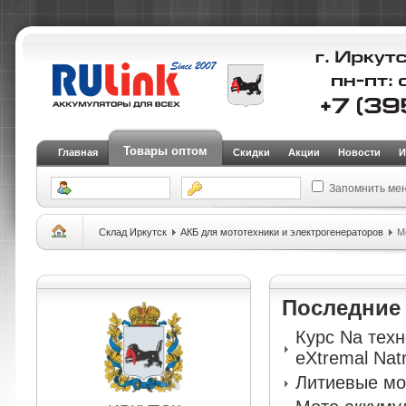
Товары оптом
Главная
Скидки
Акции
Новости
И
Запомнить ме
Склад Иркутск
АКБ для мототехники и электрогенераторов
Мо
Последни
Курс Na тех
eXtremal Nat
Литиевые мо