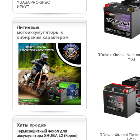
YUASA PRO-SPEC
ИРКУТ
Литиевые
мотоаккумуляторы с
сибирским характером
RDrive eXtremal Natrium
YIX)
Хиты
продаж
Термозащитный чехол для
RDrive eXtremal Plati
аккумулятора SHUBA L2 (Корея)
GYZ)