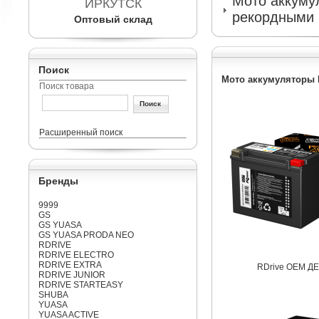
Мото аккумул
ИРКУТСК
рекордными 
Оптовый склад
Поиск
Мото аккумуляторы 
Поиск товара
Расширенный поиск
Бренды
9999
GS
GS YUASA
GS YUASA PRODA NEO
RDRIVE
RDRIVE ELECTRO
RDRIVE EXTRA
RDrive OEM Д
RDRIVE JUNIOR
RDRIVE STARTEASY
SHUBA
YUASA
YUASA ACTIVE