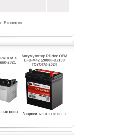
»
В конец »»
Аккумулятор RDrive OEM
 PRODA X
EFB-M42 (28800-B2100
ния)-2021
TOYOTA)-2024
товые цены
Запросить оптовые цены