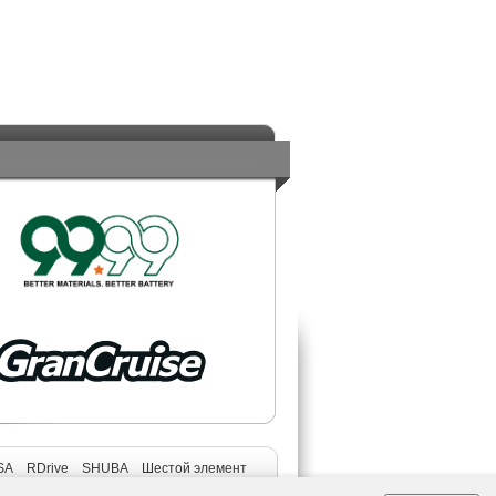
SA
RDrive
SHUBA
Шестой элемент