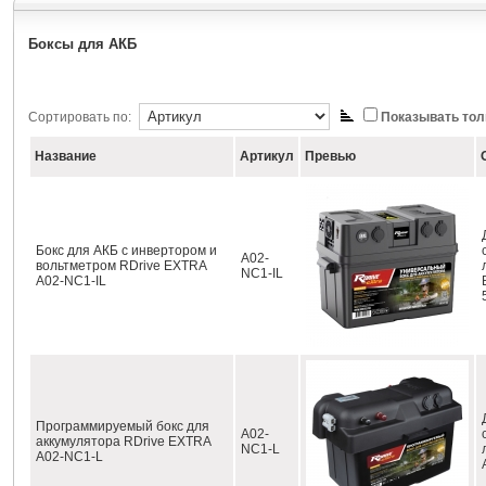
Боксы для АКБ
Сортировать по:
Показывать тол
Название
Артикул
Превью
Бокс для АКБ с инвертором и
A02-
вольтметром RDrive EXTRA
NC1-IL
A02-NC1-IL
Программируемый бокс для
A02-
аккумулятора RDrive EXTRA
NC1-L
A02-NC1-L