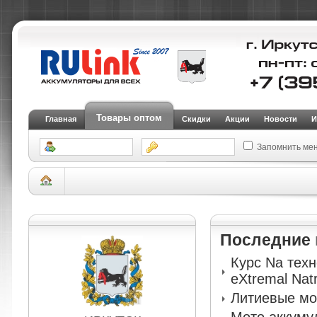
Товары оптом
Главная
Скидки
Акции
Новости
И
Запомнить ме
Склад Иркутск
АКБ для легковых автомобилей и внедорожников
Аккуму
(SMF)
Последние
Курс Na тех
eXtremal Nat
Литиевые мо