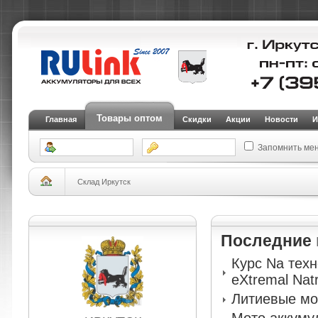
Товары оптом
Главная
Скидки
Акции
Новости
И
Запомнить ме
Склад Иркутск
Последние
Курс Na тех
eXtremal Nat
Литиевые мо