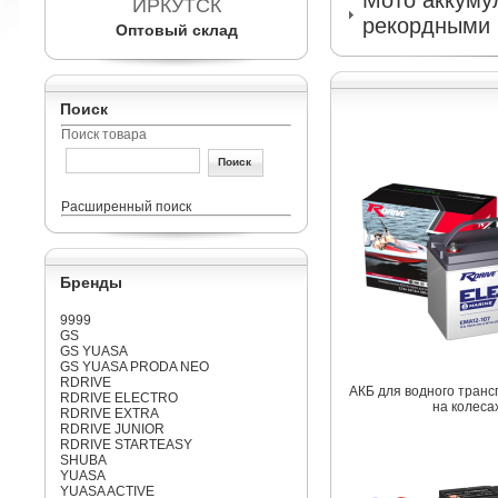
Мото аккумул
ИРКУТСК
рекордными 
Оптовый склад
Поиск
Поиск товара
Расширенный поиск
Бренды
9999
GS
GS YUASA
GS YUASA PRODA NEO
RDRIVE
АКБ для водного транс
RDRIVE ELECTRO
на колеса
RDRIVE EXTRA
RDRIVE JUNIOR
RDRIVE STARTEASY
SHUBA
YUASA
YUASA ACTIVE