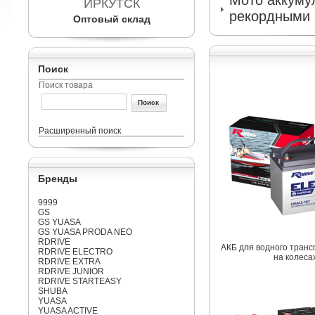
Мото аккумул
ИРКУТСК
рекордными 
Оптовый склад
Поиск
Поиск товара
Расширенный поиск
Бренды
9999
GS
GS YUASA
GS YUASA PRODA NEO
RDRIVE
АКБ для водного транс
RDRIVE ELECTRO
на колеса
RDRIVE EXTRA
RDRIVE JUNIOR
RDRIVE STARTEASY
SHUBA
YUASA
YUASA ACTIVE