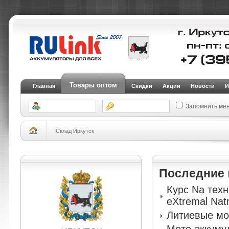
Товары оптом
Главная
Скидки
Акции
Новости
И
Запомнить ме
Склад Иркутск
Последние
Курс Na тех
eXtremal Nat
Литиевые мо