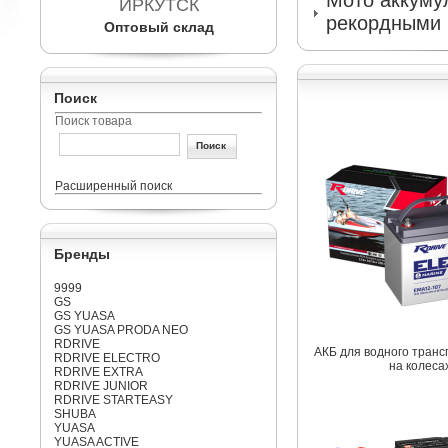
Мото аккумул
ИРКУТСК
рекордными 
Оптовый склад
Поиск
Поиск товара
Расширенный поиск
Бренды
9999
GS
GS YUASA
GS YUASA PRODA NEO
RDRIVE
АКБ для водного транс
RDRIVE ELECTRO
на колеса
RDRIVE EXTRA
RDRIVE JUNIOR
RDRIVE STARTEASY
SHUBA
YUASA
YUASA ACTIVE