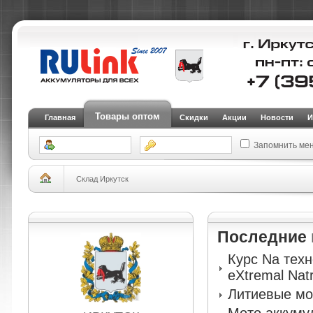
Товары оптом
Главная
Скидки
Акции
Новости
И
Запомнить ме
Склад Иркутск
Последние
Курс Na тех
eXtremal Nat
Литиевые мо