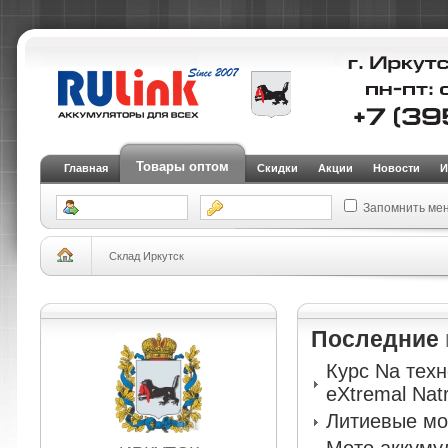
Товары оптом
Главная
Скидки
Акции
Новости
И
Запомнить ме
Склад Иркутск
Последние
Курс Na тех
eXtremal Nat
Литиевые мо