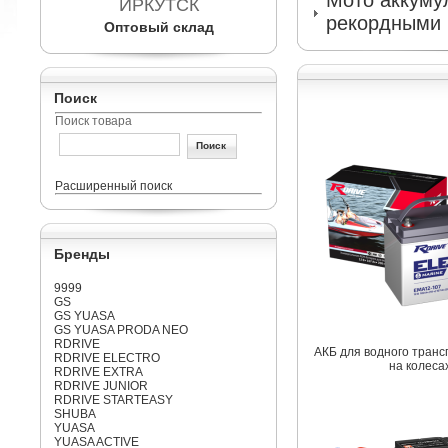
Мото аккумул
ИРКУТСК
рекордными 
Оптовый склад
Поиск
Поиск товара
Расширенный поиск
Бренды
9999
GS
GS YUASA
GS YUASA PRODA NEO
RDRIVE
АКБ для водного транс
RDRIVE ELECTRO
на колеса
RDRIVE EXTRA
RDRIVE JUNIOR
RDRIVE STARTEASY
SHUBA
YUASA
YUASA ACTIVE