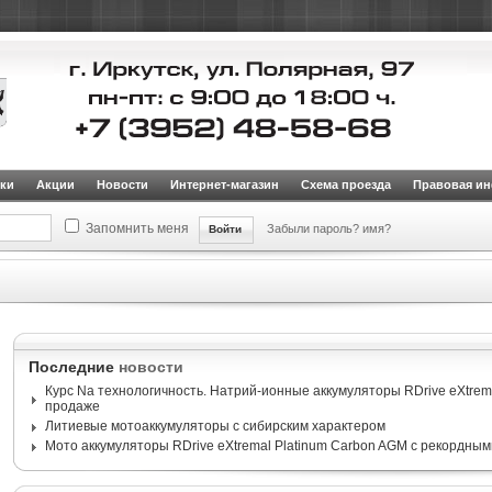
ки
Акции
Новости
Интернет-магазин
Схема проезда
Правовая и
Запомнить меня
Забыли пароль?
имя?
Последние
новости
Курс Na технологичность. Натрий-ионные аккумуляторы RDrive eXtrema
продаже
Литиевые мотоаккумуляторы с сибирским характером
Мото аккумуляторы RDrive eXtremal Platinum Carbon AGM с рекордным