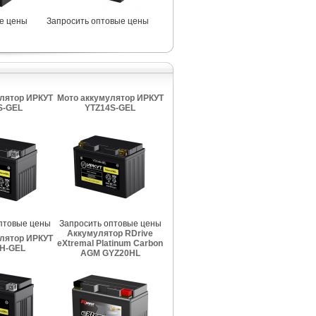
е цены
Запросить оптовые цены
лятор ИРКУТ
Мото аккумулятор ИРКУТ
S-GEL
YTZ14S-GEL
птовые цены
Запросить оптовые цены
Аккумулятор RDrive
лятор ИРКУТ
eXtremal Platinum Carbon
H-GEL
AGM GYZ20HL