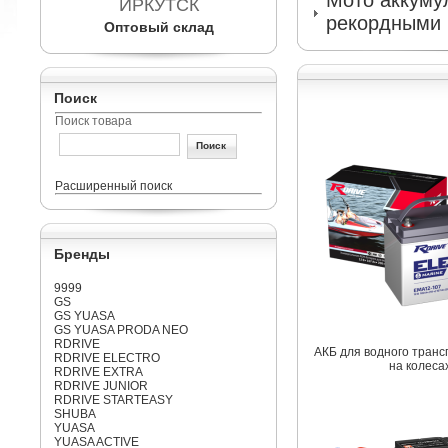
Мото аккумул
ИРКУТСК
рекордными 
Оптовый склад
Поиск
Поиск товара
Расширенный поиск
Бренды
9999
GS
GS YUASA
GS YUASA PRODA NEO
RDRIVE
АКБ для водного транс
RDRIVE ELECTRO
на колеса
RDRIVE EXTRA
RDRIVE JUNIOR
RDRIVE STARTEASY
SHUBA
YUASA
YUASA ACTIVE