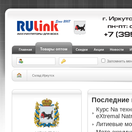
Товары оптом
Главная
Скидки
Акции
Новости
И
Запомнить ме
Склад Иркутск
Последние
Курс Na тех
eXtremal Nat
Литиевые мо