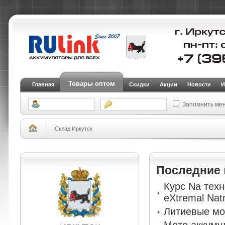
Товары оптом
Главная
Скидки
Акции
Новости
И
Запомнить ме
Склад Иркутск
Последние
Курс Na тех
eXtremal Nat
Литиевые мо