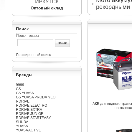
Мото аккумул
ИРКУТСК
рекордными 
Оптовый склад
Поиск
Поиск товара
Расширенный поиск
Бренды
9999
GS
GS YUASA
GS YUASA PRODA NEO
RDRIVE
АКБ для водного транс
RDRIVE ELECTRO
на колеса
RDRIVE EXTRA
RDRIVE JUNIOR
RDRIVE STARTEASY
SHUBA
YUASA
YUASA ACTIVE