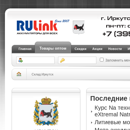
Товары оптом
Главная
Скидки
Акции
Новости
И
Запомнить ме
Склад Иркутск
Последние
Курс Na тех
eXtremal Nat
Литиевые мо