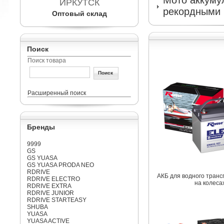
Мото аккумул
ИРКУТСК
рекордными 
Оптовый склад
Поиск
Поиск товара
Расширенный поиск
Бренды
9999
GS
GS YUASA
GS YUASA PRODA NEO
RDRIVE
АКБ для водного транс
RDRIVE ELECTRO
на колеса
RDRIVE EXTRA
RDRIVE JUNIOR
RDRIVE STARTEASY
SHUBA
YUASA
YUASA ACTIVE